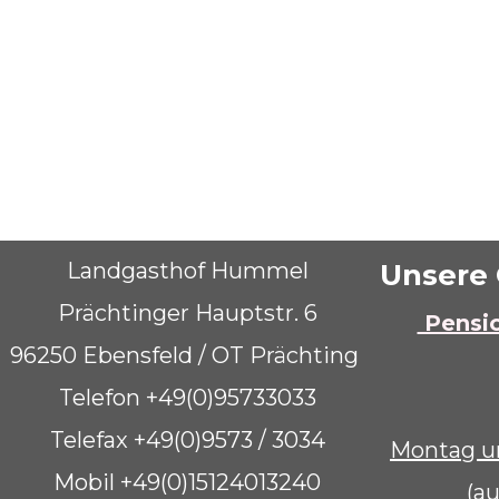
Landgasthof Hummel
Unsere 
Prächtinger Hauptstr. 6
Pensio
96250 Ebensfeld / OT Prächting
Telefon
+49(0)95733033
Telefax +49(0)9573 / 3034
Montag u
Mobil
+49(0)15124013240
(a