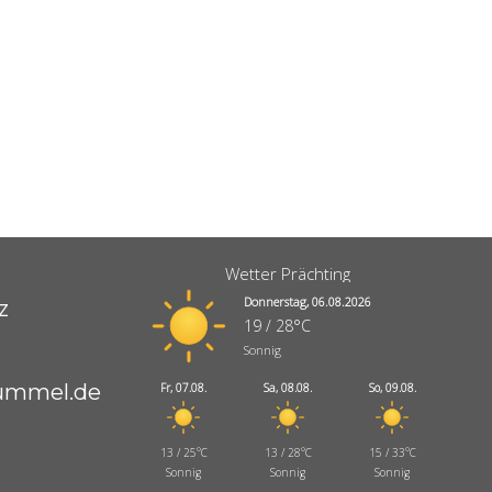
m
Wetter Prächting
Donnerstag, 06.08.2026
z
19 / 28°C
Sonnig
hummel.de
Fr, 07.08.
Sa, 08.08.
So, 09.08.
13 / 25°C
13 / 28°C
15 / 33°C
Sonnig
Sonnig
Sonnig